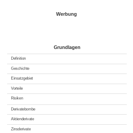
in
Werbung
Grundlagen
Definition
Geschichte
Einsatzgebiet
Vorteile
Risiken
Derivatebombe
Aktienderivate
Zinsderivate