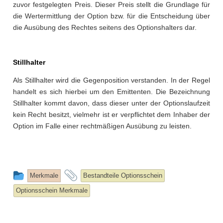
zuvor festgelegten Preis. Dieser Preis stellt die Grundlage für
die Wertermittlung der Option bzw. für die Entscheidung über
die Ausübung des Rechtes seitens des Optionshalters dar.
Stillhalter
Als Stillhalter wird die Gegenposition verstanden. In der Regel
handelt es sich hierbei um den Emittenten. Die Bezeichnung
Stillhalter kommt davon, dass dieser unter der Optionslaufzeit
kein Recht besitzt, vielmehr ist er verpflichtet dem Inhaber der
Option im Falle einer rechtmäßigen Ausübung zu leisten.
This
and
Merkmale
Bestandteile Optionsschein
entry
tagged
Optionsschein Merkmale
was
posted