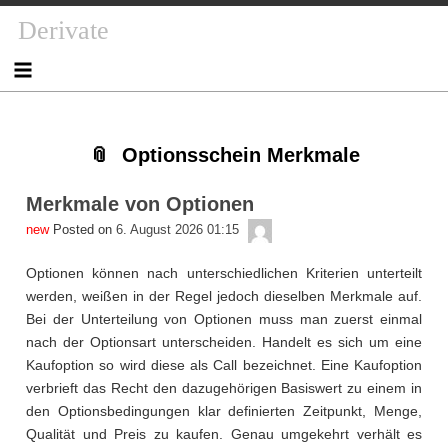
Skip
Skip
Skip
Skip
Skip
Skip
Skip
Skip
Derivate
to
to
to
to
to
to
to
to
content
NAV_MENU-
NAV_MENU-
NAV_MENU-
MSCHANDL
TEXT-
TEXT-
TEXT-
2
3
4
2
3
4
Optionsschein Merkmale
Merkmale von Optionen
admin
Posted on
6. August 2026 01:15
Optionen können nach unterschiedlichen Kriterien unterteilt
werden, weißen in der Regel jedoch dieselben Merkmale auf.
Bei der Unterteilung von Optionen muss man zuerst einmal
nach der Optionsart unterscheiden. Handelt es sich um eine
Kaufoption so wird diese als Call bezeichnet. Eine Kaufoption
verbrieft das Recht den dazugehörigen Basiswert zu einem in
den Optionsbedingungen klar definierten Zeitpunkt, Menge,
Qualität und Preis zu kaufen. Genau umgekehrt verhält es