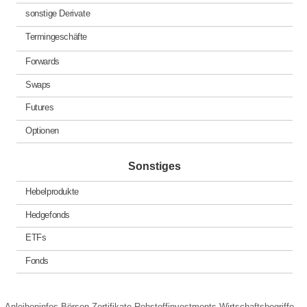
sonstige Derivate
Termingeschäfte
Forwards
Swaps
Futures
Optionen
Sonstiges
Hebelprodukte
Hedgefonds
ETFs
Fonds
Anleiheninfos
Börsen
Zertifikate
Rohstoffinvestments
Wirtschaftsbegriffe