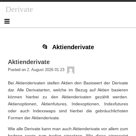
Skip
Skip
Skip
Skip
Skip
Skip
Skip
Skip
Derivate
to
to
to
to
to
to
to
to
content
NAV_MENU-
NAV_MENU-
NAV_MENU-
MSCHANDL
TEXT-
TEXT-
TEXT-
2
3
4
2
3
4
Aktienderivate
Aktienderivate
admin
Posted on
2. August 2026 01:23
Bei Aktienderivaten stellen Aktien den Basiswert der Derivate
dar. Alle Derivatarten, welche im Bezug auf Aktien basieren
können hierbei zu den Aktienderivaten gezählt werden.
Aktienoptionen, Aktienfutures, Indexoptionen, Indexfutures
oder auch Indexswaps sind hierbei die gebräuchlichsten
Formen der Aktienderivate.
Wie alle Derivate kann man auch Aktienderivate vor allem zum
hedgen sowie zum traden einsetzen. Wie diese eingesetzt