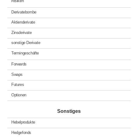
Risiken
Derivatebombe
Aktienderivate
Zinsderivate
sonstige Derivate
Termingeschäfte
Forwards
Swaps
Futures
Optionen
Sonstiges
Hebelprodukte
Hedgefonds