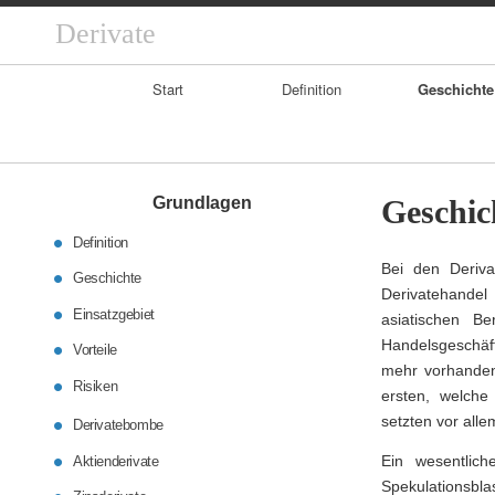
Derivate
Primary
Start
Definition
Geschichte
Navigation
Grundlagen
Geschic
Definition
Bei den Deriva
Geschichte
Derivatehandel
Einsatzgebiet
asiatischen Be
Handelsgeschäft
Vorteile
mehr vorhanden
Risiken
ersten, welche
setzten vor alle
Derivatebombe
Ein wesentlich
Aktienderivate
Spekulationsbl