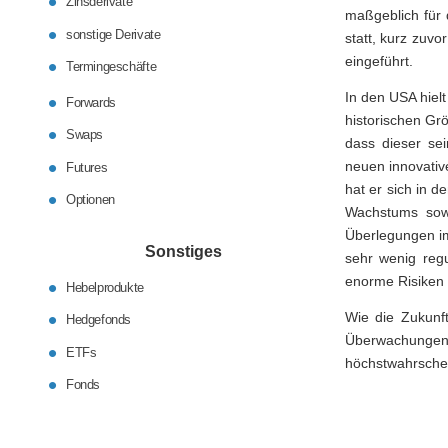
Zinsderivate
maßgeblich für 
sonstige Derivate
statt, kurz zuv
eingeführt.
Termingeschäfte
In den USA hiel
Forwards
historischen Grö
Swaps
dass dieser sei
neuen innovativ
Futures
hat er sich in 
Optionen
Wachstums sowi
Überlegungen im
Sonstiges
sehr wenig regu
enorme Risiken 
Hebelprodukte
Wie die Zukunft
Hedgefonds
Überwachungen
ETFs
höchstwahrsche
Fonds