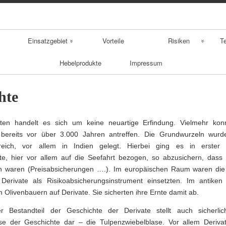
Skip
to
content
Einsatzgebiet
Vorteile
Risiken
T
Hebelprodukte
Impressum
Aktienderivate
Derivatebombe
Fo
Zinsderivate
Sw
hte
sonstige Derivate
Fu
ten handelt es sich um keine neuartige Erfindung. Vielmehr ko
 bereits vor über 3.000 Jahren antreffen. Die Grundwurzeln wurd
Op
reich, vor allem in Indien gelegt. Hierbei ging es in erster 
e, hier vor allem auf die Seefahrt bezogen, so abzusichern, dass 
 waren (Preisabsicherungen ….). Im europäischen Raum waren die
 Derivate als Risikoabsicherungsinstrument einsetzten. Im antiken
m Olivenbauern auf Derivate. Sie sicherten ihre Ernte damit ab.
er Bestandteil der Geschichte der Derivate stellt auch sicherli
ase der Geschichte dar – die Tulpenzwiebelblase. Vor allem Deriva