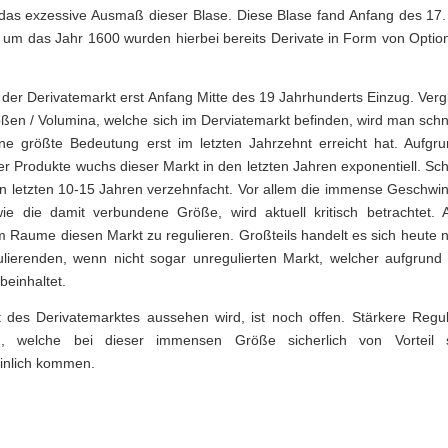
das exzessive Ausmaß dieser Blase. Diese Blase fand Anfang des 17.
or um das Jahr 1600 wurden hierbei bereits Derivate in Form von Optio
t der Derivatemarkt erst Anfang Mitte des 19 Jahrhunderts Einzug. Verg
ßen / Volumina, welche sich im Derviatemarkt befinden, wird man schnel
ne größte Bedeutung erst im letzten Jahrzehnt erreicht hat. Aufgru
er Produkte wuchs dieser Markt in den letzten Jahren exponentiell. S
den letzten 10-15 Jahren verzehnfacht. Vor allem die immense Geschwin
e die damit verbundene Größe, wird aktuell kritisch betrachtet. A
 Raume diesen Markt zu regulieren. Großteils handelt es sich heute 
lierenden, wenn nicht sogar unregulierten Markt, welcher aufgrund
beinhaltet.
 des Derivatemarktes aussehen wird, ist noch offen. Stärkere Regu
, welche bei dieser immensen Größe sicherlich von Vorteil 
inlich kommen.