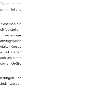
 Jahrhunderts
nen in Holland
leicht man die
l feststellen,
nd unzähliger
chätzungsweise
digkeit dieses
ktuell stehen
noch um einen
 seiner Größe
lierungen und
sind, werden