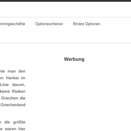
ermingeschäfte
Optionsscheine
Binäre Optionen
rwards
Merkmale
aps
Einsatzgebiet
Werbung
tures
Bewertung
nnte man den
en hierbei im
tionen
Kennzahlen
Linie darum,
keine Risiken
Strategien
 Griechen die
 Griechenland
Exotische
Optionsscheine
ch die größte
te waren hier