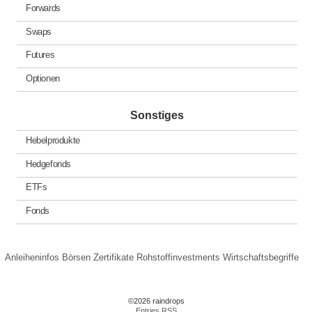
Forwards
Swaps
Futures
Optionen
Sonstiges
Hebelprodukte
Hedgefonds
ETFs
Fonds
Anleiheninfos
Börsen
Zertifikate
Rohstoffinvestments
Wirtschaftsbegriffe
©2026 raindrops
Entries RSS