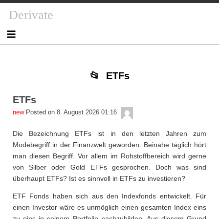
Skip
Skip
Skip
Skip
Skip
Skip
Skip
Skip
Derivate
to
to
to
to
to
to
to
to
content
NAV_MENU-
NAV_MENU-
NAV_MENU-
MSCHANDL
TEXT-
TEXT-
TEXT-
2
3
4
2
3
4
ETFs
ETFs
admin
Posted on
8. August 2026 01:16
Die Bezeichnung ETFs ist in den letzten Jahren zum
Modebegriff in der Finanzwelt geworden. Beinahe täglich hört
man diesen Begriff. Vor allem im Rohstoffbereich wird gerne
von Silber oder Gold ETFs gesprochen. Doch was sind
überhaupt ETFs? Ist es sinnvoll in ETFs zu investieren?
ETF Fonds haben sich aus den Indexfonds entwickelt. Für
einen Investor wäre es unmöglich einen gesamten Index eins
zu eins in seinem Portfolio nachzubilden. Aus diesem Grund