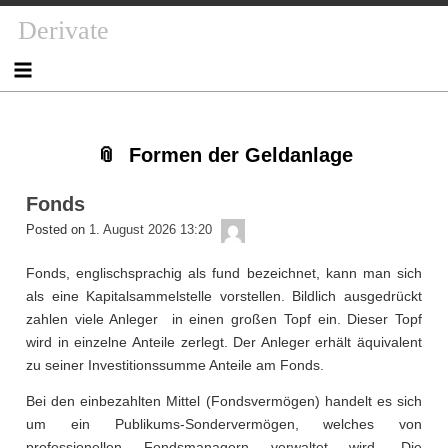
Skip
Skip
Skip
Skip
Skip
Skip
Skip
Skip
Derivate
to
to
to
to
to
to
to
to
content
NAV_MENU-
NAV_MENU-
NAV_MENU-
MSCHANDL
TEXT-
TEXT-
TEXT-
2
3
4
2
3
4
Formen der Geldanlage
Fonds
admin
Posted on
1. August 2026 13:20
Fonds, englischsprachig als fund bezeichnet, kann man sich
als eine Kapitalsammelstelle vorstellen. Bildlich ausgedrückt
zahlen viele Anleger in einen großen Topf ein. Dieser Topf
wird in einzelne Anteile zerlegt. Der Anleger erhält äquivalent
zu seiner Investitionssumme Anteile am Fonds.
Bei den einbezahlten Mittel (Fondsvermögen) handelt es sich
um ein Publikums-Sondervermögen, welches von
professionellen Fondsmanagern verwaltet wird. Die