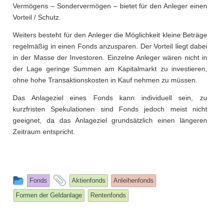
Vermögens – Sondervermögen – bietet für den Anleger einen
Vorteil / Schutz.
Weiters besteht für den Anleger die Möglichkeit kleine Beträge
regelmäßig in einen Fonds anzusparen. Der Vorteil liegt dabei
in der Masse der Investoren. Einzelne Anleger wären nicht in
der Lage geringe Summen am Kapitalmarkt zu investieren,
ohne hohe Transaktionskosten in Kauf nehmen zu müssen.
Das Anlageziel eines Fonds kann individuell sein, zu
kurzfristen Spekulationen sind Fonds jedoch meist nicht
geeignet, da das Anlageziel grundsätzlich einen längeren
Zeitraum entspricht.
This
and
Fonds
Aktienfonds
Anleihenfonds
entry
tagged
Formen der Geldanlage
Rentenfonds
was
posted