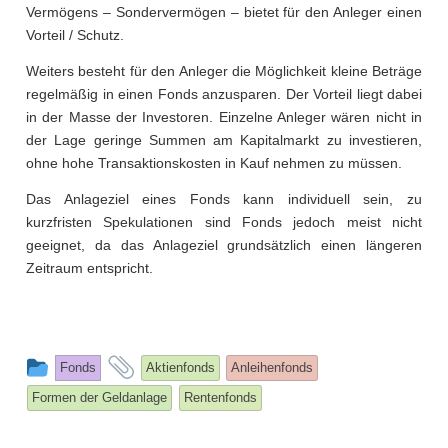
Vermögens – Sondervermögen – bietet für den Anleger einen
Vorteil / Schutz.
Weiters besteht für den Anleger die Möglichkeit kleine Beträge
regelmäßig in einen Fonds anzusparen. Der Vorteil liegt dabei
in der Masse der Investoren. Einzelne Anleger wären nicht in
der Lage geringe Summen am Kapitalmarkt zu investieren,
ohne hohe Transaktionskosten in Kauf nehmen zu müssen.
Das Anlageziel eines Fonds kann individuell sein, zu
kurzfristen Spekulationen sind Fonds jedoch meist nicht
geeignet, da das Anlageziel grundsätzlich einen längeren
Zeitraum entspricht.
This
and
Fonds
Aktienfonds
Anleihenfonds
entry
tagged
Formen der Geldanlage
Rentenfonds
was
posted