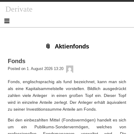
Skip
Skip
Skip
Skip
Skip
Skip
Skip
Skip
Derivate
to
to
to
to
to
to
to
to
content
NAV_MENU-
NAV_MENU-
NAV_MENU-
MSCHANDL
TEXT-
TEXT-
TEXT-
2
3
4
2
3
4
Aktienfonds
Fonds
admin
Posted on
1. August 2026 13:20
Fonds, englischsprachig als fund bezeichnet, kann man sich
als eine Kapitalsammelstelle vorstellen. Bildlich ausgedrückt
zahlen viele Anleger in einen großen Topf ein. Dieser Topf
wird in einzelne Anteile zerlegt. Der Anleger erhält äquivalent
zu seiner Investitionssumme Anteile am Fonds.
Bei den einbezahlten Mittel (Fondsvermögen) handelt es sich
um ein Publikums-Sondervermögen, welches von
professionellen Fondsmanagern verwaltet wird. Die