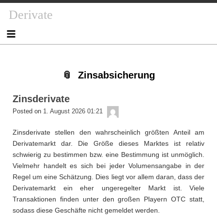
Skip
Skip
Skip
Skip
Skip
Skip
Skip
Skip
Derivate
to
to
to
to
to
to
to
to
content
NAV_MENU-
NAV_MENU-
NAV_MENU-
MSCHANDL
TEXT-
TEXT-
TEXT-
2
3
4
2
3
4
Zinsabsicherung
Zinsderivate
admin
Posted on
1. August 2026 01:21
Zinsderivate stellen den wahrscheinlich größten Anteil am
Derivatemarkt dar. Die Größe dieses Marktes ist relativ
schwierig zu bestimmen bzw. eine Bestimmung ist unmöglich.
Vielmehr handelt es sich bei jeder Volumensangabe in der
Regel um eine Schätzung. Dies liegt vor allem daran, dass der
Derivatemarkt ein eher ungeregelter Markt ist. Viele
Transaktionen finden unter den großen Playern OTC statt,
sodass diese Geschäfte nicht gemeldet werden.