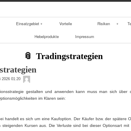
Skip
Skip
Skip
Skip
Skip
Skip
Skip
Skip
to
to
to
to
to
to
to
to
content
NAV_MENU-
NAV_MENU-
NAV_MENU-
MSCHANDL
TEXT-
TEXT-
TEXT-
2
3
4
2
3
4
Einsatzgebiet
Vorteile
Risiken
T
Hebelprodukte
Impressum
Aktienderivate
Derivatebombe
Fo
Zinsderivate
Sw
Tradingstrategien
sonstige Derivate
Fu
strategien
admin
Op
li 2026 01:20
onsstrategie gestalten und anwenden kann muss man sich über d
ptionsmöglichkeiten im Klaren sein:
bei handelt es sich um eine Kaufoption. Der Käufer bzw. der spätere 
n steigenden Kursen aus. Die Verluste sind bei dieser Optionsart mi