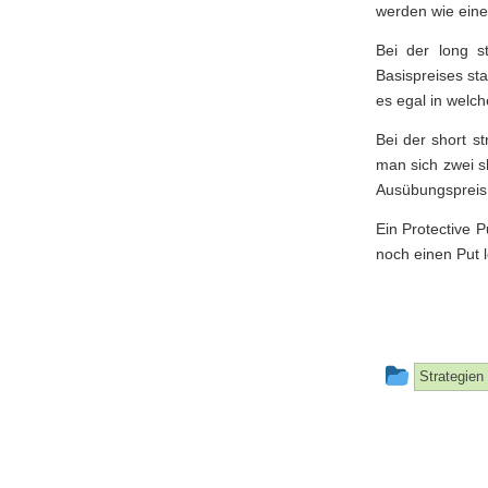
werden wie eine
Bei der long s
Basispreises sta
es egal in welch
Bei der short s
man sich zwei s
Ausübungspreis
Ein Protective 
noch einen Put l
This
Strategien
entry
was
posted