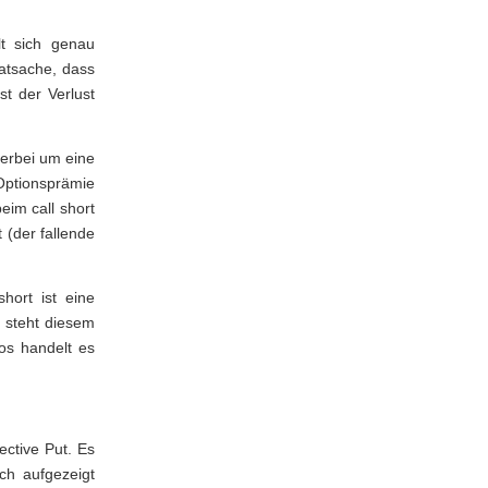
lt sich genau
Tatsache, dass
st der Verlust
ierbei um eine
Optionsprämie
eim call short
 (der fallende
hort ist eine
g steht diesem
os handelt es
ective Put. Es
ch aufgezeigt