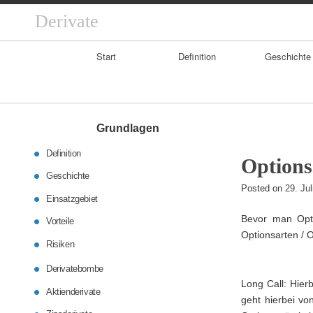
Derivate
Primary
Start
Definition
Geschichte
Navigation
Grundlagen
Definition
Options
Geschichte
Posted on
29. Ju
Einsatzgebiet
Bevor man Opti
Vorteile
Optionsarten / O
Risiken
Derivatebombe
Long Call: Hier
Aktienderivate
geht hierbei vo