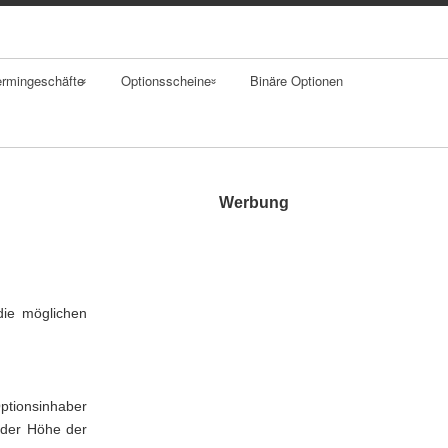
ermingeschäfte
Optionsscheine
Binäre Optionen
rwards
Merkmale
aps
Einsatzgebiet
Werbung
tures
Bewertung
tionen
Kennzahlen
ie möglichen
Strategien
Exotische
Optionsscheine
Optionsinhaber
t der Höhe der