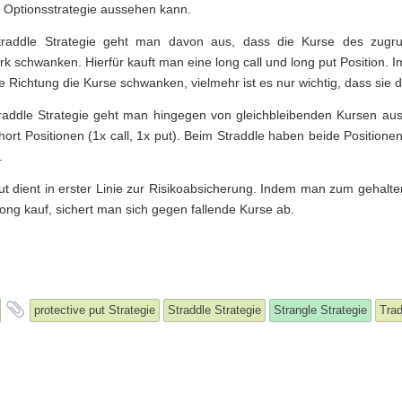
 Optionsstrategie aussehen kann.
traddle Strategie geht man davon aus, dass die Kurse des zugr
rk schwanken. Hierfür kauft man eine long call und long put Position. Im
e Richtung die Kurse schwanken, vielmehr ist es nur wichtig, dass sie d
traddle Strategie geht man hingegen von gleichbleibenden Kursen aus
hort Positionen (1x call, 1x put). Beim Straddle haben beide Positione
.
Put dient in erster Linie zur Risikoabsicherung. Indem man zum gehalt
ong kauf, sichert man sich gegen fallende Kurse ab.
and
protective put Strategie
Straddle Strategie
Strangle Strategie
Trad
tagged