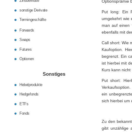
Zinsderivate
Optionsprämie 
sonstige Derivate
Put long: Ein P
umgekehrt wie e
Termingeschäfte
man auf einen f
Forwards
ebenfalls mit d
Swaps
Call short: Wie
Futures
Kaufoption. Hi
begrenzt. Ein c
Optionen
ist hierbei mit 
Kurs kann nicht 
Sonstiges
Put short: Hie
Hebelprodukte
Verkaufsoption.
ein unbegrenzte
Hedgefonds
sich hierbei um 
ETFs
Fonds
Zu den bekannte
gibt unzählige 