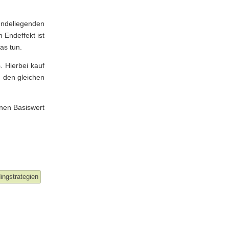
undeliegenden
 Endeffekt ist
as tun.
. Hierbei kauf
n den gleichen
enen Basiswert
ingstrategien