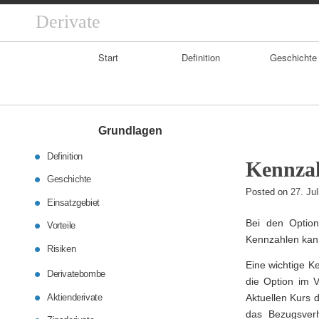
Derivate
Primary
Start
Definition
Geschichte
Navigation
Grundlagen
Definition
Kennzah
Geschichte
Posted on
27. Ju
Einsatzgebiet
Bei den Optio
Vorteile
Kennzahlen kan
Risiken
Eine wichtige K
Derivatebombe
die Option im 
Aktienderivate
Aktuellen Kurs d
das Bezugsverh