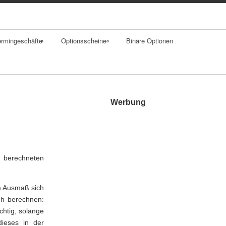
ermingeschäfte
Optionsscheine
Binäre Optionen
rwards
Merkmale
aps
Einsatzgebiet
Werbung
tures
Bewertung
tionen
Kennzahlen
 berechneten
Strategien
Exotische
em Ausmaß sich
Optionsscheine
ch berechnen:
chtig, solange
dieses in der