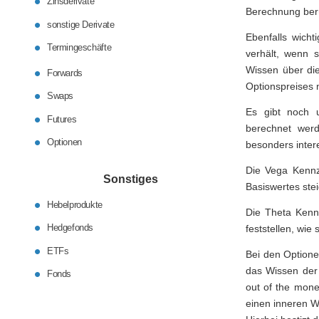
Zinsderivate
Berechnung berü
sonstige Derivate
Ebenfalls wicht
Termingeschäfte
verhält, wenn s
Wissen über die
Forwards
Optionspreises 
Swaps
Es gibt noch u
Futures
berechnet werd
Optionen
besonders inte
Die Vega Kennza
Sonstiges
Basiswertes steigt
Hebelprodukte
Die Theta Kennz
Hedgefonds
feststellen, wie
ETFs
Bei den Optione
das Wissen der 
Fonds
out of the mone
einen inneren W