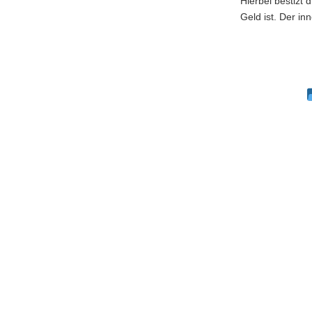
Hierbei bestizt
Geld ist. Der inn
Anleiheninfos
Börsen
Zertifikate
Rohstoffinvestments
Wirtschaftsbegriffe