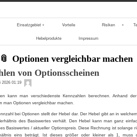
Skip
Skip
Skip
Skip
Skip
Skip
Skip
Skip
to
to
to
to
to
to
to
to
content
NAV_MENU-
NAV_MENU-
NAV_MENU-
MSCHANDL
TEXT-
TEXT-
TEXT-
2
3
4
2
3
4
Einsatzgebiet
Vorteile
Risiken
T
Hebelprodukte
Impressum
Aktienderivate
Derivatebombe
Fo
Zinsderivate
Sw
Optionen vergleichbar machen
sonstige Derivate
Fu
len von Optionsscheinen
admin
Op
li 2026 01:19
nen kann man verschiedenste Kennzahlen berechnen. Anhand der
n man Optionen vergleichbar machen.
ennzahl bei Optionen stellt der Hebel dar. Der Hebel gibt an in welch
Verhältnis des Basiswertes verhält. Den Hebel kann man ganz einfa
es Basiswertes / aktueller Optionspreis. Diese Rechnung ist solange ri
ältnis eins beträgt. Ist dieses größer oder kleiner als 1, muss 