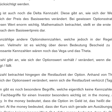
cksichtigt werden.
ig ist auch noch die Delta Kennzahl. Diese gibt an, wie sich der We
ich der Preis des Basiswertes verändert. Bei gewissen Optionsstrat
sen Wert enorm wichtig. Mathematisch betrachtet, stellt er die erste
nach dem Basiswertpreis dar.
nzählige andere Optionskennzahlen, welche jedoch in der Regel
en. Vielmehr ist es wichtig über deren Bedeutung Bescheid zu 
ressante Kennzahlen wären noch das Vega und das Theta.
hl gibt an, wie sich der Optionswert verhält / verändert, wenn die V
 / fällt.
ahl betrachtet hingegen die Restlaufzeit der Option. Anhand von The
 sich der Optionswert verändert, wenn sich die Restlaufzeit verkürzt (T
n gibt es noch besondere Begriffe, welche eigentlich keine Kennzahle
Fachbegriffe für einen Investor besonders wichtig ist: in the money,
y. In the money bedeutet, dass die Option im Geld ist, das heißt die 
ert. At the money bedeuted, dass der Kurs sich gerade am Ausübungsp