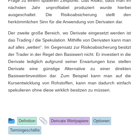
Frage zu einem späteren Zeitpunkt. Das Risiko, dass man im
nächsten Jahr unprofitabel produziert wurde hierbei
ausgeschaltet. Die Risikoabsicherung stellt den
herkömmlichen Sinn für die Anwendung von Derivaten dar.
Der zweite große Bereich, wo Derivate eingesetzt werden ist
das Trading / die Spekulation. Mithilfe von Derivaten kann man
auf alles „wetten“. Im Gegensatz zur Risikoabsicherung besitzt
der Trader in der Regel den Basiswert nicht. Er investiert in die
Derivate lediglich aufgrund seiner Erwartungen bzw. stellen
Derivate eine günstige Alternative zu einer direkten
Basiswertinvestition dar. Zum Beispiel kann man auf die
Kursentwicklung von Rohstoffen, kann man dadurch einfach
spekulieren ohne diese wirklich besitzen zu müssen.
This
and
Definition
Derivate Wertpapiere
Optionen
entry
tagged
Termingeschäfte
was