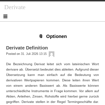
Skip
Skip
Skip
Skip
Skip
Skip
Skip
Skip
Derivate
to
to
to
to
to
to
to
to
content
NAV_MENU-
NAV_MENU-
NAV_MENU-
MSCHANDL
TEXT-
TEXT-
TEXT-
2
3
4
2
3
4
Optionen
Derivate Definition
admin
Posted on
31. Juli 2026 13:15
Die Bezeichnung Derivat leitet sich vom lateinischen Wort
derivare ab. Übersetzt bedeutet dies ableiten. Aufgrund dieser
Übersetzung kann man einfach auf die Bedeutung von
derivativen Wertpapieren kommen. Diese leiten ihren Wert
von einem anderen Basiswert ab. Als Basiswerte können
unterschiedliche Instrumente in Frage kommen. Vor allem auf
Aktien, Anleihen, Zinsen, Rohstoffe wird hierbei gerne zurück
gegriffen. Derivate stellen in der Regel Termingeschäfte dar.