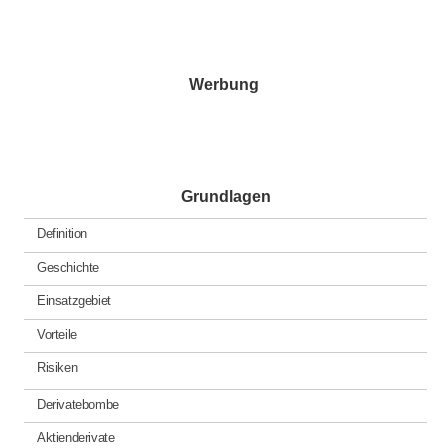
posted
in
Werbung
Grundlagen
Definition
Geschichte
Einsatzgebiet
Vorteile
Risiken
Derivatebombe
Aktienderivate