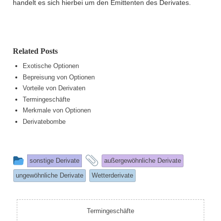
handelt es sich hierbei um den Emittenten des Derivates.
Related Posts
Exotische Optionen
Bepreisung von Optionen
Vorteile von Derivaten
Termingeschäfte
Merkmale von Optionen
Derivatebombe
This
and
sonstige Derivate
außergewöhnliche Derivate
entry
tagged
ungewöhnliche Derivate
Wetterderivate
was
posted
in
Termingeschäfte